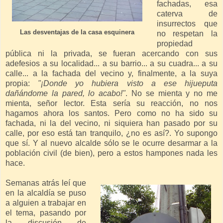
fachadas, esa
caterva de
insurrectos que
Las desventajas de la casa esquinera
no respetan la
propiedad
pública ni la privada, se fueran acercando con sus
adefesios a su localidad... a su barrio... a su cuadra... a su
calle... a la fachada del vecino y, finalmente, a la suya
propia:
"¡Donde yo hubiera visto a ese hijueputa
dañándome la pared, lo acabo!"
. No se mienta y no me
mienta, señor lector. Esta sería su reacción, no nos
hagamos ahora los santos. Pero como no ha sido su
fachada, ni la del vecino, ni siquiera han pasado por su
calle, por eso está tan tranquilo, ¿no es así?. Yo supongo
que sí. Y al nuevo alcalde sólo se le ocurre desarmar a la
población civil (de bien), pero a estos hampones nada les
hace.
Semanas atrás leí que
en la alcaldía se puso
a alguien a trabajar en
el tema, pasando por
la discusión de