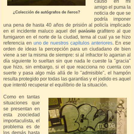
causó en mi
amigo el puma la
¿Colección de autógrafos de ñeros?
noticia de que se
podría imponer
una pena de hasta 40 años de prisión al policía implicado
en el incidente maluco aquel del
parásito
grafitero al que
fumigaron en el norte de la ciudad, tema al cual ya se hizo
referencia en
uno de nuestros capítulos anteriores
. En ese
orden de ideas la percepción para un ciudadano de bien
viene a ser la misma de siempre: si al infractor lo agarran al
día siguiente lo sueltan sin que nada le cueste la "gracia"
que hizo, sin embargo, si el que reacciona no cuenta con
suerte y pasa algo más allá de lo "admisible", el hampón
resulta protegido por todas las garantías y el jodido es aquel
que intentó recuperar el equilibrio de la situación.
Como en tantas
situaciones que
se presentan en
esta zoociedad
importaculista, el
problema es de
los demás hasta