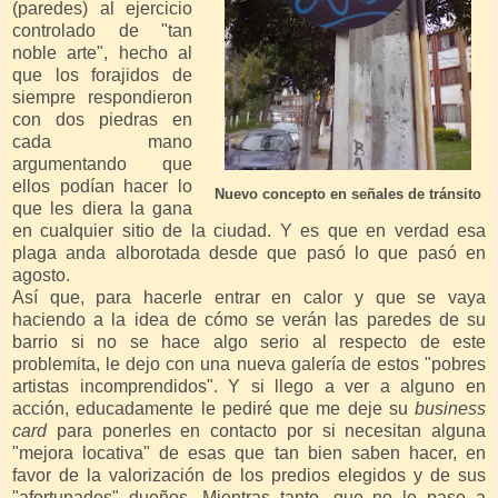
(paredes) al ejercicio
controlado de "tan
noble arte", hecho al
que los forajidos de
siempre respondieron
con dos piedras en
cada mano
argumentando que
ellos podían hacer lo
Nuevo concepto en señales de tránsito
que les diera la gana
en cualquier sitio de la ciudad. Y es que en verdad esa
plaga anda alborotada desde que pasó lo que pasó en
agosto.
Así que, para hacerle entrar en calor y que se vaya
haciendo a la idea de cómo se verán las paredes de su
barrio si no se hace algo serio al respecto de este
problemita, le dejo con una nueva galería de estos "pobres
artistas incomprendidos". Y si llego a ver a alguno en
acción, educadamente le pediré que me deje su
business
card
para ponerles en contacto por si necesitan alguna
"mejora locativa" de esas que tan bien saben hacer, en
favor de la valorización de los predios elegidos y de sus
"afortunados" dueños. Mientras tanto, que no le pase a