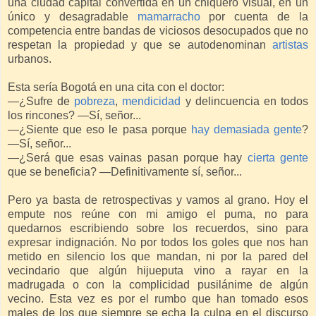
una ciudad capital convertida en un chiquero visual, en un
único y desagradable
mamarracho
por cuenta de la
competencia entre bandas de viciosos desocupados que no
respetan la propiedad y que se autodenominan
artistas
urbanos.
Esta sería Bogotá en una cita con el doctor:
—¿Sufre de
pobreza
,
mendicidad
y delincuencia en todos
los rincones? —Sí, señor...
—¿Siente que eso le pasa porque
hay demasiada gente
?
—Sí, señor...
—¿Será que esas vainas pasan porque hay
cierta gente
que se beneficia? —Definitivamente sí, señor...
Pero ya basta de retrospectivas y vamos al grano. Hoy el
empute nos reúne con mi amigo el puma, no para
quedarnos escribiendo sobre los recuerdos, sino para
expresar indignación. No por todos los goles que nos han
metido en silencio los que mandan, ni por la pared del
vecindario que algún hijueputa vino a rayar en la
madrugada o con la complicidad pusilánime de algún
vecino. Esta vez es por el rumbo que han tomado esos
males de los que siempre se echa la culpa en el discurso