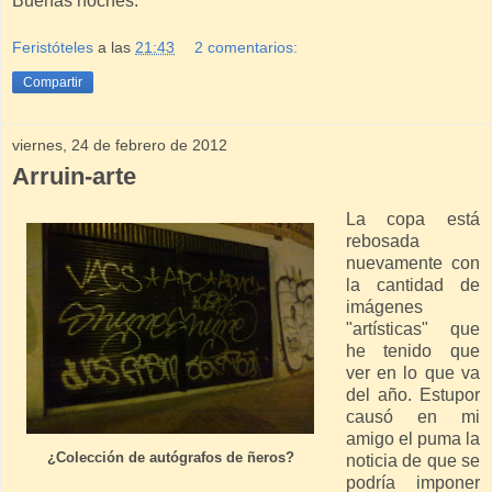
Buenas noches.
Feristóteles
a las
21:43
2 comentarios:
Compartir
viernes, 24 de febrero de 2012
Arruin-arte
La copa está
rebosada
nuevamente con
la cantidad de
imágenes
"artísticas" que
he tenido que
ver en lo que va
del año. Estupor
causó en mi
amigo el puma la
¿Colección de autógrafos de ñeros?
noticia de que se
podría imponer