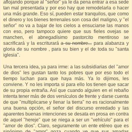
aflojando porque al "señor" ya le da pena entrar a esa sede
tan mal presentada y por eso hay que remodelarla o hacer
una más grande. Eso sí, pueden estar tranquilos, que como
el dinero y los bienes terrenales son cosa del maligno, y "el
señor" no va a bajar de los cielos a ensuciarse las manos
con eso, pero tampoco quiere que sus fieles ovejas se
manchen, el abnegadísimo pastorcito mentiroso se
sacrificará y la escriturará
a su nombre...
para alabanza y
gloria de su nombre , para su bien y el de toda su "santa
iglesia".
Una tercera idea, ya para irme: a las subsidiarias del "amor
de dios" les gustan tanto los pobres que por eso todo el
tiempo luchan para que haya más. Ya lo dijimos, les
conviene. Y no les importa si para ello los tienen que sacar
de su propia entraña. Así que cuando alguien en el rebaño
intenta tener más de dos versículos de frente y darse cuenta
de que "multiplicarse y llenar la tierra" no es racionalmente
una buena opción, el señor del discurso enredado y las
aparentes buenas intenciones se desata en prosa en contra
de aquel "hereje" que se niega a ser un "vehículo" para el
"amor de dios". Claro, seguramente un ente etéreo que es
sinónimo de "amor" goza cuando ve que sus amadas