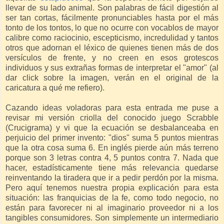
llevar de su lado animal. Son palabras de fácil digestión al
ser tan cortas, fácilmente pronunciables hasta por el más
tonto de los tontos, lo que no ocurre con vocablos de mayor
calibre como raciocinio, escepticismo, incredulidad y tantos
otros que adornan el léxico de quienes tienen más de dos
versículos de frente, y no creen en esos grotescos
individuos y sus extrañas formas de interpretar el "amor" (al
dar click sobre la imagen, verán en el original de la
caricatura a qué me refiero).
Cazando ideas voladoras para esta entrada me puse a
revisar mi versión criolla del conocido juego Scrabble
(Crucigrama) y vi que la ecuación se desbalanceaba en
perjuicio del primer invento: "dios" suma 5 puntos mientras
que la otra cosa suma 6. En inglés pierde aún más terreno
porque son 3 letras contra 4, 5 puntos contra 7. Nada que
hacer, estadísticamente tiene más relevancia quedarse
reinventando la tiradera que ir a pedir perdón por la misma.
Pero aquí tenemos nuestra propia explicación para esta
situación: las franquicias de la fe, como todo negocio, no
están para favorecer ni al imaginario proveedor ni a los
tangibles consumidores. Son simplemente un intermediario