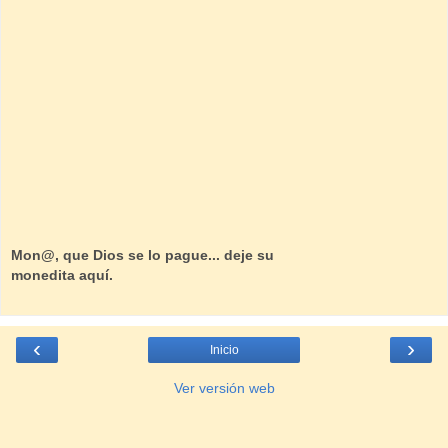
Mon@, que Dios se lo pague... deje su
monedita aquí.
‹
›
Inicio
Ver versión web