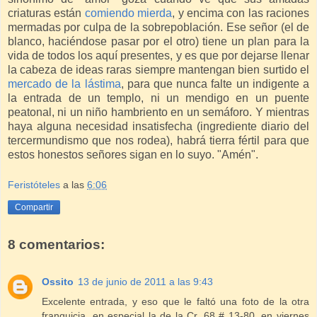
criaturas están
comiendo mierda
, y encima con las raciones
mermadas por culpa de la sobrepoblación. Ese señor (el de
blanco, haciéndose pasar por el otro) tiene un plan para la
vida de todos los aquí presentes, y es que por dejarse llenar
la cabeza de ideas raras siempre mantengan bien surtido el
mercado de la lástima
, para que nunca falte un indigente a
la entrada de un templo, ni un mendigo en un puente
peatonal, ni un niño hambriento en un semáforo. Y mientras
haya alguna necesidad insatisfecha (ingrediente diario del
tercermundismo que nos rodea), habrá tierra fértil para que
estos honestos señores sigan en lo suyo. "Amén".
Feristóteles
a las
6:06
Compartir
8 comentarios:
Ossito
13 de junio de 2011 a las 9:43
Excelente entrada, y eso que le faltó una foto de la otra
franquicia, en especial la de la Cr. 68 # 13-80, en viernes