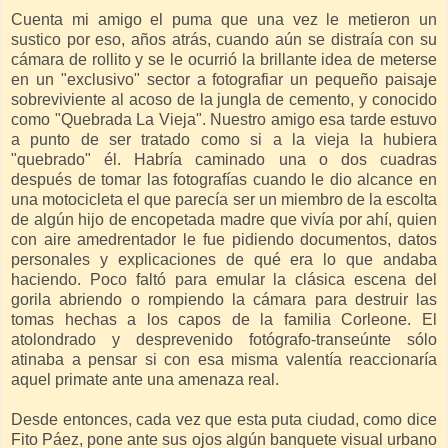
Cuenta mi amigo el puma que una vez le metieron un
sustico por eso, años atrás, cuando aún se distraía con su
cámara de rollito y se le ocurrió la brillante idea de meterse
en un "exclusivo" sector a fotografiar un pequeño paisaje
sobreviviente al acoso de la jungla de cemento, y conocido
como "Quebrada La Vieja". Nuestro amigo esa tarde estuvo
a punto de ser tratado como si a la vieja la hubiera
"quebrado" él. Habría caminado una o dos cuadras
después de tomar las fotografías cuando le dio alcance en
una motocicleta el que parecía ser un miembro de la escolta
de algún hijo de encopetada madre que vivía por ahí, quien
con aire amedrentador le fue pidiendo documentos, datos
personales y explicaciones de qué era lo que andaba
haciendo. Poco faltó para emular la clásica escena del
gorila abriendo o rompiendo la cámara para destruir las
tomas hechas a los capos de la familia Corleone. El
atolondrado y desprevenido fotógrafo-transeúnte sólo
atinaba a pensar si con esa misma valentía reaccionaría
aquel primate ante una amenaza real.
Desde entonces, cada vez que esta puta ciudad, como dice
Fito Páez, pone ante sus ojos algún banquete visual urbano