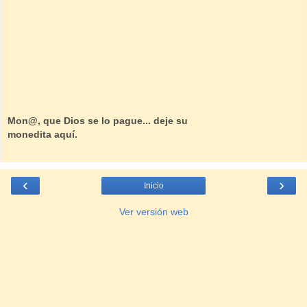
Mon@, que Dios se lo pague... deje su
monedita aquí.
‹
›
Inicio
Ver versión web