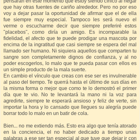
pensarán en este momento que estoy siendo cínico al negar
que hay otras fuentes de cariño alrededor. Pero no por eso
voy a dejar pasar la oportunidad de afirmar que el de ella
fue siempre muy especial. Tampoco les será nuevo el
verme o escucharme decir que siempre preferiré estos
"placebos", como diría un amigo. Es incomparable la
fidelidad, el afecto que te puede prodigar una mascota por
encima de la ingratitud que casi siempre se espera del mal
llamado ser humano. Ni siquiera aquellos que comparten tu
sangre son completamente dignos de confianza, y al no
poder escogerlos, lo malo que te pueda pasar con ellos es
un simple producto de la mala suerte.
En cambio el vínculo que creas con ese ser es invulnerable
al paso del tiempo. Te querrá hasta el último de sus días en
la misma forma o mejor que como te lo demostró el primer
día que te vio. No te levantará la mano ni la voz para
agredirte, siempre te esperará ansioso y feliz de verte, sin
importar la hora y lo cansado que llegues su alegría puede
borrar todo lo malo en un batir de cola.
Bien... no me extiendo más. Esto era algo que tenía atorado
en la conciencia, el no haber dedicado a tiempo unas
palabras a ese ser tan especial al que tuve que dejar ir con