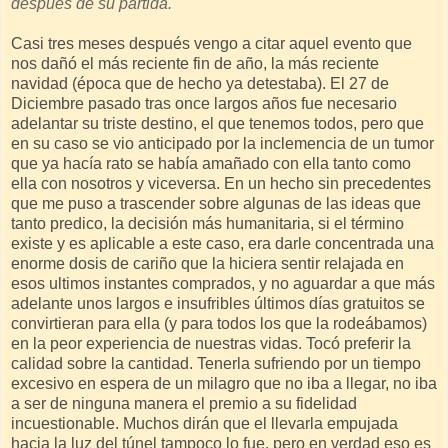
después de su partida.
Casi tres meses después vengo a citar aquel evento que
nos dañó el más reciente fin de año, la más reciente
navidad (época que de hecho ya detestaba). El 27 de
Diciembre pasado tras once largos años fue necesario
adelantar su triste destino, el que tenemos todos, pero que
en su caso se vio anticipado por la inclemencia de un tumor
que ya hacía rato se había amañado con ella tanto como
ella con nosotros y viceversa. En un hecho sin precedentes
que me puso a trascender sobre algunas de las ideas que
tanto predico, la decisión más humanitaria, si el término
existe y es aplicable a este caso, era darle concentrada una
enorme dosis de cariño que la hiciera sentir relajada en
esos ultimos instantes comprados, y no aguardar a que más
adelante unos largos e insufribles últimos días gratuitos se
convirtieran para ella (y para todos los que la rodeábamos)
en la peor experiencia de nuestras vidas. Tocó preferir la
calidad sobre la cantidad. Tenerla sufriendo por un tiempo
excesivo en espera de un milagro que no iba a llegar, no iba
a ser de ninguna manera el premio a su fidelidad
incuestionable. Muchos dirán que el llevarla empujada
hacia la luz del túnel tampoco lo fue, pero en verdad eso es