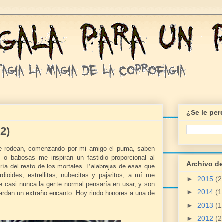
¿Se le pe
2)
 rodean, comenzando por mi amigo el puma, saben
s o babosas me inspiran un fastidio proporcional al
Archivo de
ría del resto de los mortales. Palabrejas de esas que
dioides, estrellitas, nubecitas y pajaritos, a mí me
►
2015
(2
e casi nunca la gente normal pensaría en usar, y son
►
2014
(1
ardan un extraño encanto. Hoy rindo honores a una de
►
2013
(1
►
2012
(2