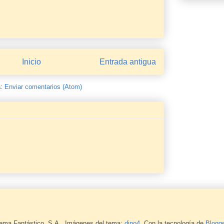
Inicio
Entrada antigua
a:
Enviar comentarios (Atom)
ema Fantástico, S.A.. Imágenes del tema:
dino4
. Con la tecnología de
Blogge