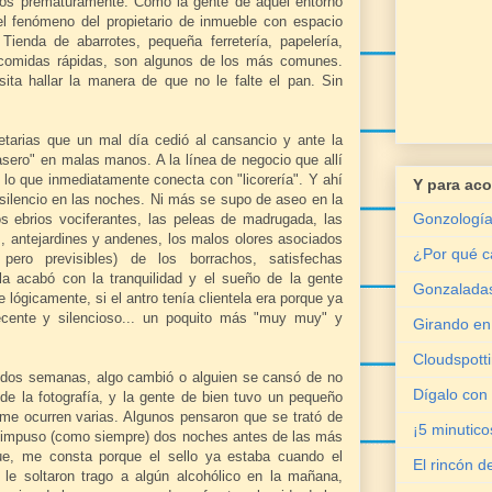
odos prematuramente. Como la gente de aquel entorno
l fenómeno del propietario de inmueble con espacio
 Tienda de abarrotes, pequeña ferretería, papelería,
o comidas rápidas, son algunos de los más comunes.
ita hallar la manera de que no le falte el pan. Sin
etarias que un mal día cedió al cansancio y ante la
asero" en malas manos. A la línea de negocio que allí
 lo que inmediatamente conecta con "licorería". Y ahí
Y para aco
ilencio en las noches. Ni más se supo de aseo en la
Gonzologí
s ebrios vociferantes, las peleas de madrugada, las
es, antejardines y andenes, los malos olores asociados
¿Por qué c
pero previsibles) de los borrachos, satisfechas
la acabó con la tranquilidad y el sueño de la gente
Gonzalada
lógicamente, si el antro tenía clientela era porque ya
 decente y silencioso... un poquito más "muy muy" y
Girando en 
Cloudspott
dos semanas, algo cambió o alguien se cansó de no
Dígalo con
 de la fotografía, y la gente de bien tuvo un pequeño
 me ocurren varias. Algunos pensaron que se trató de
¡5 minutic
se impuso (como siempre) dos noches antes de las más
ue, me consta porque el sello ya estaba cuando el
El rincón d
le soltaron trago a algún alcohólico en la mañana,