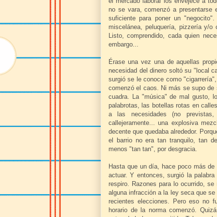
el mercado laboral los envejece a t
no se vara, comenzó a presentarse e
suficiente para poner un "negocito".
miscelánea, peluquería, pizzería y/
Listo, comprendido, cada quien neces
embargo...
Érase una vez una de aquellas propi
necesidad del dinero soltó su "local c
surgió se le conoce como "cigarrería",
comenzó el caos. Ni más se supo de s
cuadra. La "música" de mal gusto, lo
palabrotas, las botellas rotas en call
a las necesidades (no previstas, 
callejeramente... una explosiva mezc
decente que quedaba alrededor. Porque 
el barrio no era tan tranquilo, tan
menos "tan tan", por desgracia.
Hasta que un día, hace poco más de 
actuar. Y entonces, surgió la palabra
respiro. Razones para lo ocurrido, se
alguna infracción a la ley seca que 
recientes elecciones. Pero eso no f
horario de la norma comenzó. Quizá 