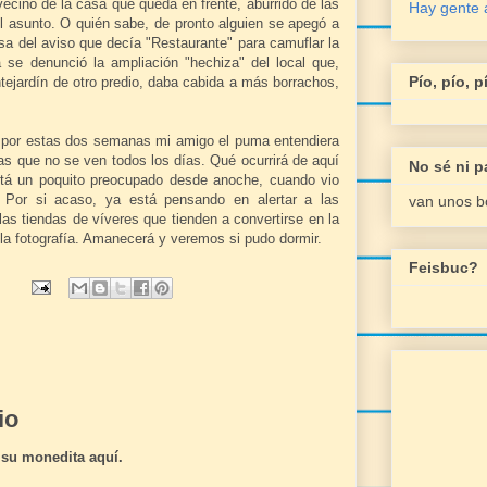
 vecino de la casa que queda en frente, aburrido de las
Hay gente a
l asunto. O quién sabe, de pronto alguien se apegó a
sa del aviso que decía "Restaurante" para camuflar la
á se denunció la ampliación "hechiza" del local que,
Pío, pío, pí
tejardín de otro predio, daba cabida a más borrachos,
s por estas dos semanas mi amigo el puma entendiera
s que no se ven todos los días. Qué ocurrirá de aquí
No sé ni p
stá un poquito preocupado desde anoche, cuando vio
. Por si acaso, ya está pensando en alertar a las
van unos
b
as tiendas de víveres que tienden a convertirse en la
 la fotografía. Amanecerá y veremos si pudo dormir.
Feisbuc?
io
 su monedita aquí.