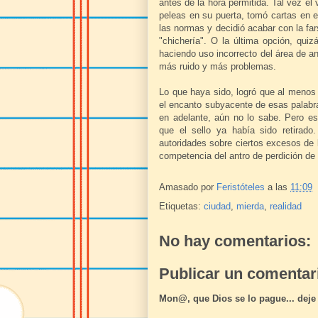
antes de la hora permitida. Tal vez el
peleas en su puerta, tomó cartas en e
las normas y decidió acabar con la far
"chichería". O la última opción, quiz
haciendo uso incorrecto del área de an
más ruido y más problemas.
Lo que haya sido, logró que al meno
el encanto subyacente de esas palabra
en adelante, aún no lo sabe. Pero e
que el sello ya había sido retirado
autoridades sobre ciertos excesos de l
competencia del antro de perdición de
Amasado por
Feristóteles
a las
11:09
Etiquetas:
ciudad
,
mierda
,
realidad
No hay comentarios:
Publicar un comentar
Mon@, que Dios se lo pague... deje