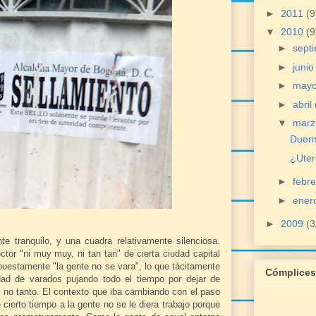
►
2011
(9
▼
2010
(9
►
sept
►
juni
►
may
►
abril
▼
mar
Duerm
¿Uter
►
febr
►
ener
►
2009
(3
te tranquilo, y una cuadra relativamente silenciosa.
tor "ni muy muy, ni tan tan" de cierta ciudad capital
puestamente "la gente no se vara", lo que tácitamente
Cómplices
dad de varados pujando todo el tiempo por dejar de
s no tanto. El contexto que iba cambiando con el paso
ierto tiempo a la gente no se le diera trabajo porque