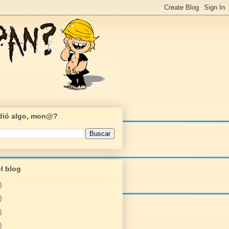
rdió algo, mon@?
l blog
)
)
)
)