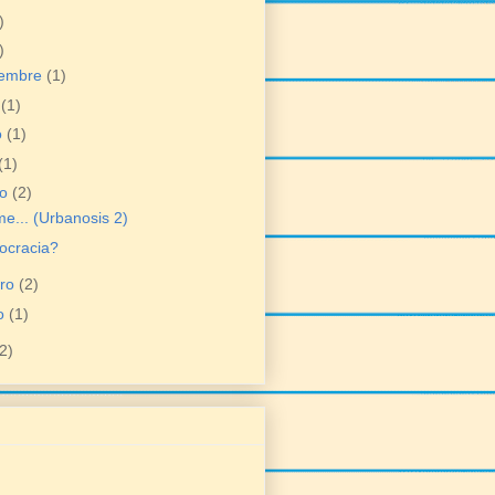
)
)
iembre
(1)
o
(1)
o
(1)
(1)
zo
(2)
e... (Urbanosis 2)
ocracia?
ero
(2)
o
(1)
2)