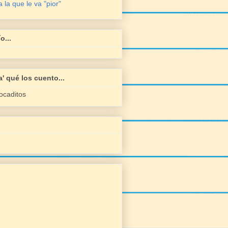
 la que le va "pior"
o...
a' qué los cuento...
ocaditos