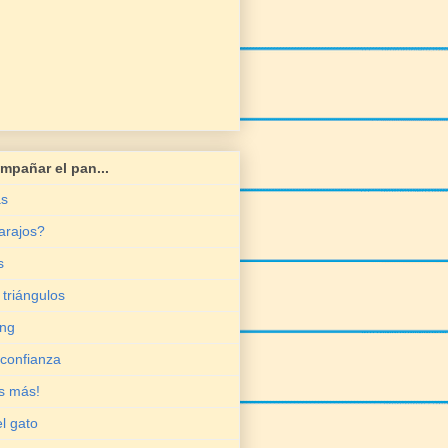
mpañar el pan...
as
arajos?
s
triángulos
ing
 confianza
os más!
el gato